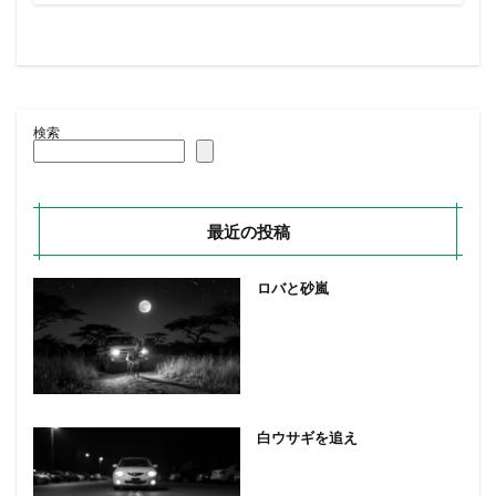
検索
最近の投稿
ロバと砂嵐
白ウサギを追え