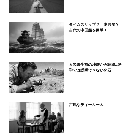
タイムスリップ？ 幽霊船？
古代の中国船を目撃！
人類誕生前の地層から靴跡…科
学では説明できない化石
古風なティールーム