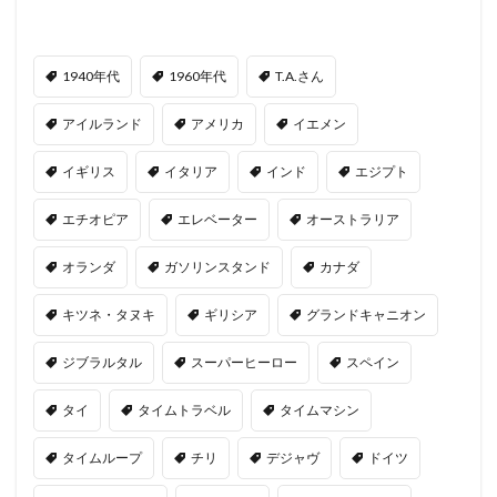
1940年代
1960年代
T.A.さん
アイルランド
アメリカ
イエメン
イギリス
イタリア
インド
エジプト
エチオピア
エレベーター
オーストラリア
オランダ
ガソリンスタンド
カナダ
キツネ・タヌキ
ギリシア
グランドキャニオン
ジブラルタル
スーパーヒーロー
スペイン
タイ
タイムトラベル
タイムマシン
タイムループ
チリ
デジャヴ
ドイツ