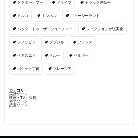
ドクター・フー
ドライブ
トラック運転手
トルコ
トンネル
ニュージーランド
バック・トゥ・ザ・フューチャー
フィクションが現実化
フィリピン
ブラジル
フランス
ベネズエラ
ペルー
ベルギー
ポケット宇宙
マレーシア
カテゴリー
実話ゾーン
映画・TV・演劇
科学ゾーン
読書ゾーン