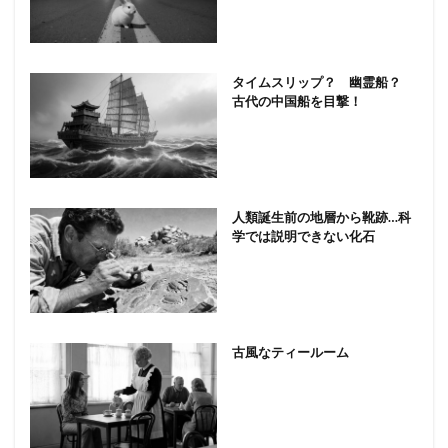
タイムスリップ？ 幽霊船？
古代の中国船を目撃！
人類誕生前の地層から靴跡…科
学では説明できない化石
古風なティールーム