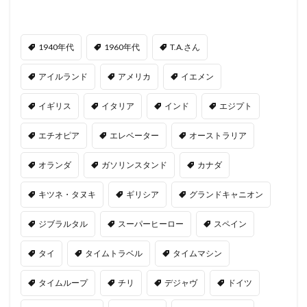
1940年代
1960年代
T.A.さん
アイルランド
アメリカ
イエメン
イギリス
イタリア
インド
エジプト
エチオピア
エレベーター
オーストラリア
オランダ
ガソリンスタンド
カナダ
キツネ・タヌキ
ギリシア
グランドキャニオン
ジブラルタル
スーパーヒーロー
スペイン
タイ
タイムトラベル
タイムマシン
タイムループ
チリ
デジャヴ
ドイツ