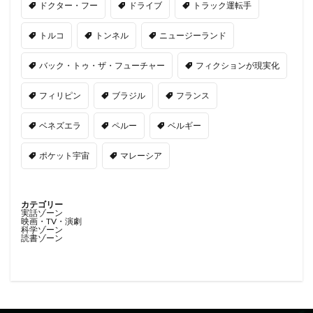
ドクター・フー
ドライブ
トラック運転手
トルコ
トンネル
ニュージーランド
バック・トゥ・ザ・フューチャー
フィクションが現実化
フィリピン
ブラジル
フランス
ベネズエラ
ペルー
ベルギー
ポケット宇宙
マレーシア
カテゴリー
実話ゾーン
映画・TV・演劇
科学ゾーン
読書ゾーン