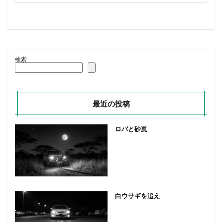
検索
最近の投稿
ロバと砂嵐
白ウサギを追え