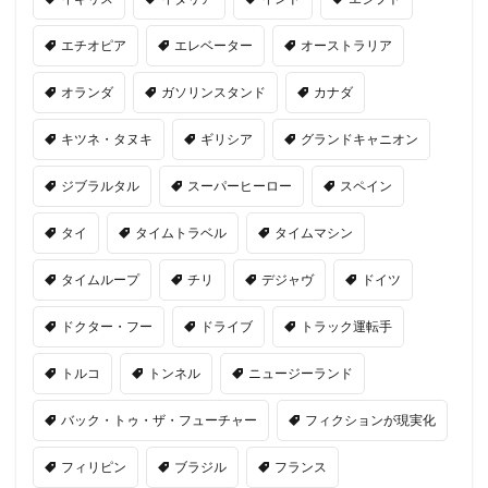
エチオピア
エレベーター
オーストラリア
オランダ
ガソリンスタンド
カナダ
キツネ・タヌキ
ギリシア
グランドキャニオン
ジブラルタル
スーパーヒーロー
スペイン
タイ
タイムトラベル
タイムマシン
タイムループ
チリ
デジャヴ
ドイツ
ドクター・フー
ドライブ
トラック運転手
トルコ
トンネル
ニュージーランド
バック・トゥ・ザ・フューチャー
フィクションが現実化
フィリピン
ブラジル
フランス