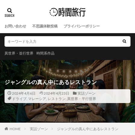
お問い合わせ
不思議体験投稿
プライバシーポリシー
異世界・並行世界
時間系作品
ジャングルの真ん中にあるレストラン
2024年4月6日
2024年4月23日
実話ゾーン
ドライブ
,
マレーシア
,
レストラン
,
異世界・平行世界
HOME
実話ゾーン
ジャングルの真ん中にあるレストラン