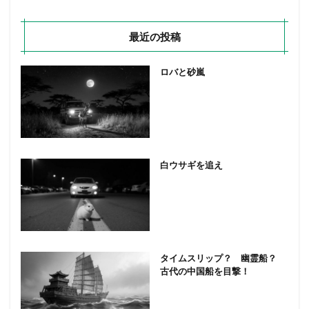
最近の投稿
ロバと砂嵐
白ウサギを追え
タイムスリップ？ 幽霊船？
古代の中国船を目撃！