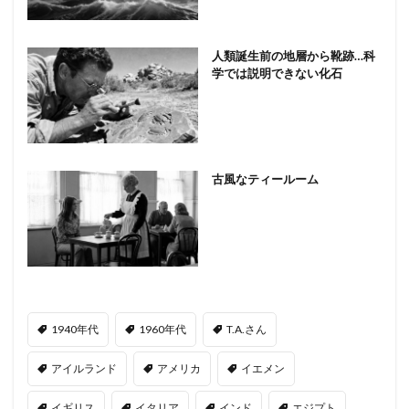
人類誕生前の地層から靴跡…科
学では説明できない化石
古風なティールーム
1940年代
1960年代
T.A.さん
アイルランド
アメリカ
イエメン
イギリス
イタリア
インド
エジプト