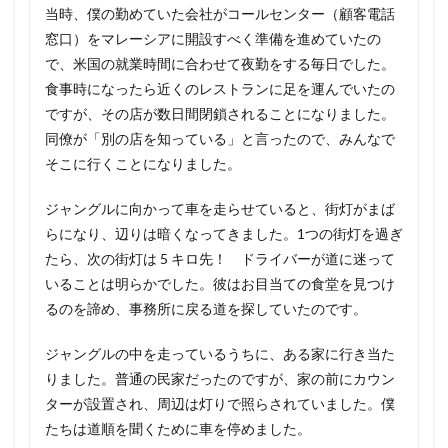
当時、僕の勤めていた会社がコールセンター（顧客電話
窓口）をマレーシアに開設すべく準備を進めていたの
で、米国の就業時間に合わせて夜勤をする毎日でした。
食事時になったら近くのレストランに足を運んでいたの
ですが、その店が数日間閉鎖されることになりました。
同僚が「別の店を知っている」と言ったので、みんなで
そこに行くことになりました。
ジャングルに向かって車を走らせていると、街灯がまば
らになり、辺りは暗くなってきました。1つの街灯を過ぎ
たら、次の街灯は 5 キロ先！ ドライバーが道に迷って
いることは明らかでした。彼はお目当ての食堂を見つけ
るのを諦め、事務所に戻る道を探していたのです。
ジャングルの中を走っているうちに、ある家に行き当た
りました。普通の民家だったのですが、家の前にカウン
ターが設置され、周辺は灯りで照らされていました。僕
たちは道順を聞くために車を停めました。