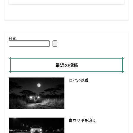
検索
最近の投稿
ロバと砂嵐
白ウサギを追え