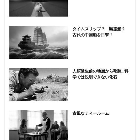
タイムスリップ？ 幽霊船？
古代の中国船を目撃！
人類誕生前の地層から靴跡…科
学では説明できない化石
古風なティールーム