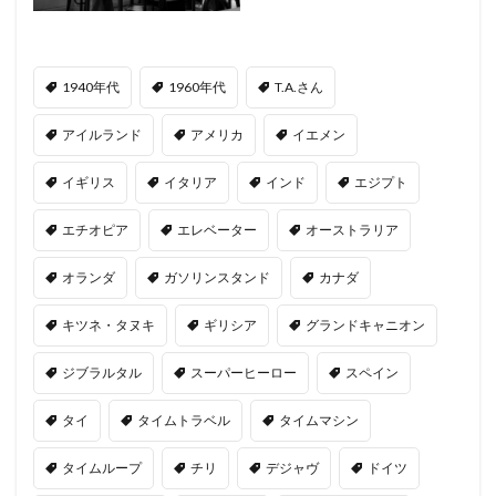
1940年代
1960年代
T.A.さん
アイルランド
アメリカ
イエメン
イギリス
イタリア
インド
エジプト
エチオピア
エレベーター
オーストラリア
オランダ
ガソリンスタンド
カナダ
キツネ・タヌキ
ギリシア
グランドキャニオン
ジブラルタル
スーパーヒーロー
スペイン
タイ
タイムトラベル
タイムマシン
タイムループ
チリ
デジャヴ
ドイツ