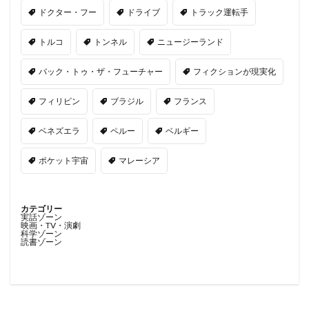
ドクター・フー
ドライブ
トラック運転手
トルコ
トンネル
ニュージーランド
バック・トゥ・ザ・フューチャー
フィクションが現実化
フィリピン
ブラジル
フランス
ベネズエラ
ペルー
ベルギー
ポケット宇宙
マレーシア
カテゴリー
実話ゾーン
映画・TV・演劇
科学ゾーン
読書ゾーン