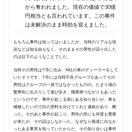
から奪われました。現在の価値で30億
円相当とも言われています。この事件
は未解決のまま時効を迎えました。
もちろん事件は知ってはいましたが、当時のリアルな状
況などは知る由もなく、そのままその男性が語り出した
のは以下のようなことでした。
当時その男性はT市に住み、N社の車のディーラーをして
いたそうです。T市には当時不良グループがあってその
男性はグループの一員ではなかったものの、たまり場の
繁華街に出入りして遊び歩き、職業柄つながりもあった
というのです。事件が起こる前にある知り合いが、車を
補修したいので白の塗料を分けてくれと連絡があり、断
った。そのあと事件が起こり、男性の所にも何度も警察
が来たが、その話はしなかった。なぜなら報道に出なか
ったある事実を知っていたからだ。その知り合いは事件