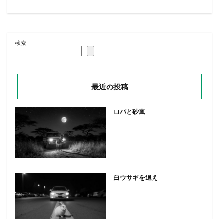
検索
最近の投稿
ロバと砂嵐
白ウサギを追え