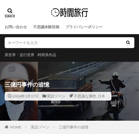
お問い合わせ
不思議体験投稿
プライバシーポリシー
異世界・並行世界
時間系作品
三億円事件の追憶
2026年1月17日
実話ゾーン
不思議な偶然
,
日本
HOME
実話ゾーン
三億円事件の追憶