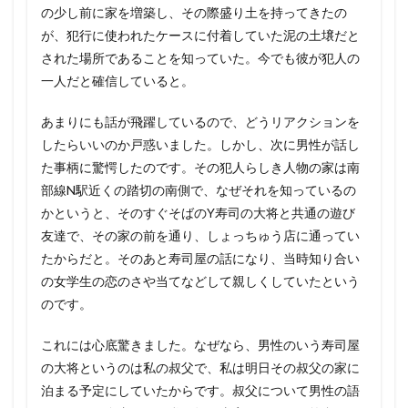
の少し前に家を増築し、その際盛り土を持ってきたの
が、犯行に使われたケースに付着していた泥の土壌だと
された場所であることを知っていた。今でも彼が犯人の
一人だと確信していると。
あまりにも話が飛躍しているので、どうリアクションを
したらいいのか戸惑いました。しかし、次に男性が話し
た事柄に驚愕したのです。その犯人らしき人物の家は南
部線N駅近くの踏切の南側で、なぜそれを知っているの
かというと、そのすぐそばのY寿司の大将と共通の遊び
友達で、その家の前を通り、しょっちゅう店に通ってい
たからだと。そのあと寿司屋の話になり、当時知り合い
の女学生の恋のさや当てなどして親しくしていたという
のです。
これには心底驚きました。なぜなら、男性のいう寿司屋
の大将というのは私の叔父で、私は明日その叔父の家に
泊まる予定にしていたからです。叔父について男性の語