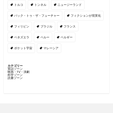
トルコ
トンネル
ニュージーランド
バック・トゥ・ザ・フューチャー
フィクションが現実化
フィリピン
ブラジル
フランス
ベネズエラ
ペルー
ベルギー
ポケット宇宙
マレーシア
カテゴリー
実話ゾーン
映画・TV・演劇
科学ゾーン
読書ゾーン