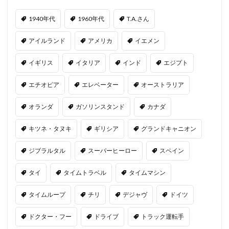
1940年代
1960年代
T.A.さん
アイルランド
アメリカ
イエメン
イギリス
イタリア
インド
エジプト
エチオピア
エレベーター
オーストラリア
オランダ
ガソリンスタンド
カナダ
キツネ・タヌキ
ギリシア
グランドキャニオン
ジブラルタル
スーパーヒーロー
スペイン
タイ
タイムトラベル
タイムマシン
タイムループ
チリ
デジャヴ
ドイツ
ドクター・フー
ドライブ
トラック運転手