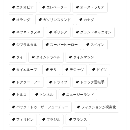
エチオピア
エレベーター
オーストラリア
オランダ
ガソリンスタンド
カナダ
キツネ・タヌキ
ギリシア
グランドキャニオン
ジブラルタル
スーパーヒーロー
スペイン
タイ
タイムトラベル
タイムマシン
タイムループ
チリ
デジャヴ
ドイツ
ドクター・フー
ドライブ
トラック運転手
トルコ
トンネル
ニュージーランド
バック・トゥ・ザ・フューチャー
フィクションが現実化
フィリピン
ブラジル
フランス