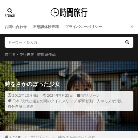
お問い合わせ
不思議体験投稿
プライバシーポリシー
異世界・並行世界
時間系作品
時をさかのぼった少女
2012年10月4日
2024年9月25日
実話ゾーン
日本
,
現代と過去の間のタイムスリップ
,
瞬間移動・人やモノが消失
,
自分自身に遭遇
HOME
実話ゾーン
時をさかのぼった少女