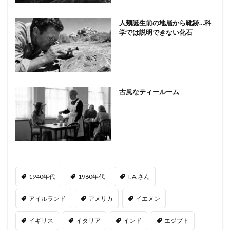
人類誕生前の地層から靴跡…科
学では説明できない化石
古風なティールーム
1940年代
1960年代
T.A.さん
アイルランド
アメリカ
イエメン
イギリス
イタリア
インド
エジプト