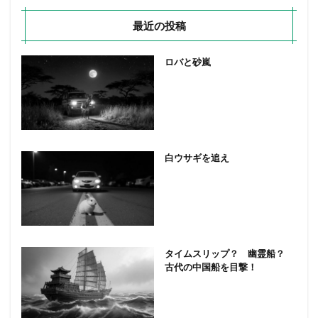
最近の投稿
ロバと砂嵐
白ウサギを追え
タイムスリップ？ 幽霊船？
古代の中国船を目撃！