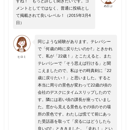
すね！ もっと詳しく聞きたいです。コ
めかぶ
メントとしてではなく、普通に投稿とし
て掲載されて良いレベル！（2015年3月4
日）
同じような経験があります。テレパシー
で「何歳の時に戻りたいのか?」ときかれ
て、私が「22歳！」とこたえると、また
ヒロミ
テレパシーで「そう思えば行ける」と聞
こえましたので、私はその時真剣に「22
歳に戻りたい！」と思いました。すると
本当に周りの景色が変わって22歳の頃の
会社のデスクにタイムスリップしたので
す。隣には若い頃の課長が座っていまし
た。窓から見える景色もその頃のその場
所の景色です。わたしは慌てて前にあっ
た受話器を取って「戻るにはどうしたら
良いの?」とききました。「走れ！」とい