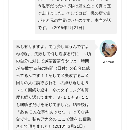
う返事だったので私は席を立って真っ直
ぐ走りました。そしてコピー機の所で曲
がると元の世界にいたのです。本当の話
です。（2015年2月21日）
私も有りますよ。でも少し違うんですよ
ね♪実は、失敗して悔し過ぎる時に、～頃
の自分に対して滅茶苦茶悔やむと！時間
２４year
が 失敗する前の時間（日付）の自分に成
ってるんです！！そして又失敗する… 又
回りの人に誘導される… の繰り返しを５
～１０回繰り返す… 今のタイミングも何
度も繰り返してます。３･１１も９･１１
も胸騒ぎだけを感じてました。結果後は
『あぁ こんな事件あったな…』ってな具
合です。私もアナタの ここで話を に便乗
させて頂きました♪（2013年3月21日）