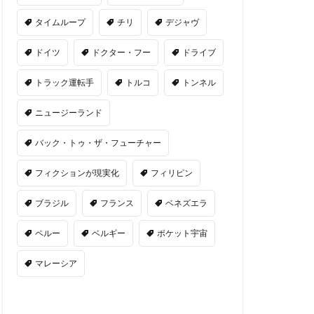
タイムループ
チリ
デジャヴ
ドイツ
ドクター・フー
ドライブ
トラック運転手
トルコ
トンネル
ニュージーランド
バック・トゥ・ザ・フューチャー
フィクションが現実化
フィリピン
ブラジル
フランス
ベネズエラ
ペルー
ベルギー
ポケット宇宙
マレーシア