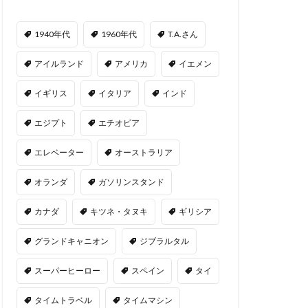
1940年代
1960年代
T.A.さん
アイルランド
アメリカ
イエメン
イギリス
イタリア
インド
エジプト
エチオピア
エレベーター
オーストラリア
オランダ
ガソリンスタンド
カナダ
キツネ・タヌキ
ギリシア
グランドキャニオン
ジブラルタル
スーパーヒーロー
スペイン
タイ
タイムトラベル
タイムマシン