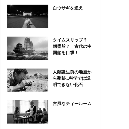
白ウサギを追え
タイムスリップ？
幽霊船？ 古代の中
国船を目撃！
人類誕生前の地層か
ら靴跡…科学では説
明できない化石
古風なティールーム