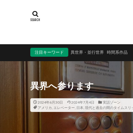
注目キーワード
異世界・並行世界
時間系作品
異界へ参ります
2024年6月30日
2024年7月4日
実話ゾーン
アメリカ
,
エレベーター
,
日本
,
現代と過去の間のタイムスリ