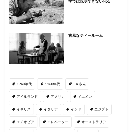
学では説明できない化石
古風なティールーム
1940年代
1960年代
T.A.さん
アイルランド
アメリカ
イエメン
イギリス
イタリア
インド
エジプト
エチオピア
エレベーター
オーストラリア