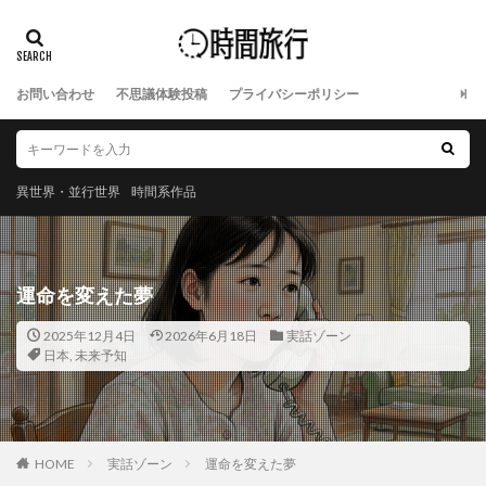
お問い合わせ
不思議体験投稿
プライバシーポリシー
異世界・並行世界
時間系作品
運命を変えた夢
2025年12月4日
2026年6月18日
実話ゾーン
日本
,
未来予知
HOME
実話ゾーン
運命を変えた夢