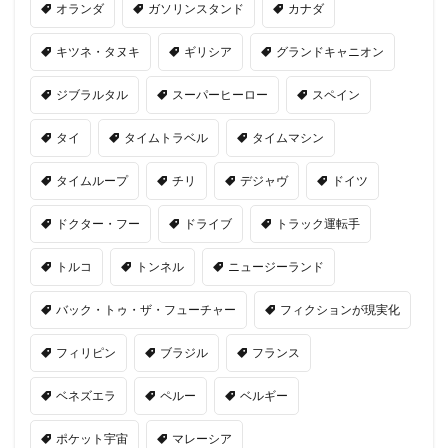
オランダ
ガソリンスタンド
カナダ
キツネ・タヌキ
ギリシア
グランドキャニオン
ジブラルタル
スーパーヒーロー
スペイン
タイ
タイムトラベル
タイムマシン
タイムループ
チリ
デジャヴ
ドイツ
ドクター・フー
ドライブ
トラック運転手
トルコ
トンネル
ニュージーランド
バック・トゥ・ザ・フューチャー
フィクションが現実化
フィリピン
ブラジル
フランス
ベネズエラ
ペルー
ベルギー
ポケット宇宙
マレーシア