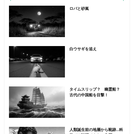
ロバと砂嵐
白ウサギを追え
タイムスリップ？ 幽霊船？
古代の中国船を目撃！
人類誕生前の地層から靴跡…科