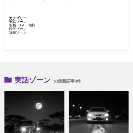
カテゴリー
実話ゾーン
映画・TV・演劇
科学ゾーン
読書ゾーン
実話ゾーン
の最新記事8件