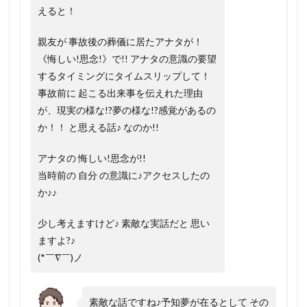
えると！
親友が 事故後の葬儀に居たアナタが！
《悔しい!思念!》で!! アナタの意識の要望
するタイミングにタイムスリップして！
事故前に 起こる出来事を伝えれた理由
が、現実の様な!?夢の様な!?感覚があるの
か！！ と思える話♪ なのか!!
アナタの 悔しい!思念が!!
当時前の 自分 の意識に♪アクセスしたの
か♪♪
少し考えますけど♪ 素敵な実話だと 思い
ますよ?♪
(*￣∇￣)ノ
素敵な話ですね♪
予知夢が在るとして その