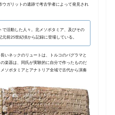
都市ウガリットの遺跡で考古学者によって発見され
トで活動した人々。北メソポタミア、及びその
紀元前25世紀頃から記録に登場している。
る長いネックのリュートは、トルコのバグラマと
この楽器は、同氏が実験的に自分で作ったものだ
、メソポタミアとアナトリア全域で古代から演奏