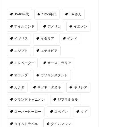
1940年代
1960年代
T.A.さん
アイルランド
アメリカ
イエメン
イギリス
イタリア
インド
エジプト
エチオピア
エレベーター
オーストラリア
オランダ
ガソリンスタンド
カナダ
キツネ・タヌキ
ギリシア
グランドキャニオン
ジブラルタル
スーパーヒーロー
スペイン
タイ
タイムトラベル
タイムマシン