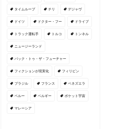
タイムループ
チリ
デジャヴ
ドイツ
ドクター・フー
ドライブ
トラック運転手
トルコ
トンネル
ニュージーランド
バック・トゥ・ザ・フューチャー
フィクションが現実化
フィリピン
ブラジル
フランス
ベネズエラ
ペルー
ベルギー
ポケット宇宙
マレーシア