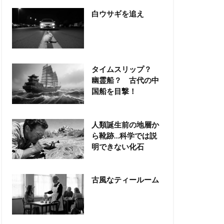
白ウサギを追え
タイムスリップ？
幽霊船？ 古代の中
国船を目撃！
人類誕生前の地層か
ら靴跡…科学では説
明できない化石
古風なティールーム