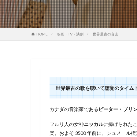
HOME
映画・TV・演劇
世界最古の音楽
世界最古の歌を聴いて聴覚のタイム
カナダの音楽家である
ピーター・プリ
フルリ人の女神
ニッカル
に捧げられた
楽。およそ 3500 年前に、シュメー