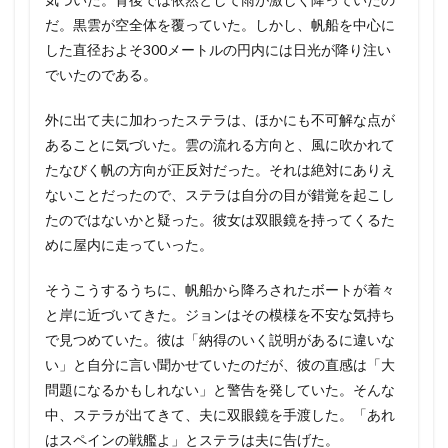
だ。黒雲が空全体を覆っていた。しかし、帆船を中心に
した直径およそ300メートルの円内には日光が降り注い
でいたのである。
外に出て夫に加わったステラは、ほかにも不可解な点が
あることに気づいた。雲の流れる方向と、風に吹かれて
たなびく帆の方向が正反対だった。それは絶対にありえ
ないことだったので、ステラは自分の目が錯覚を起こし
たのではないかと疑った。彼女は双眼鏡を持ってくるた
めに屋内に走っていった。
そうこうするうちに、帆船から降ろされたボートが着々
と岸に近づいてきた。ジョンはその模様を不安な気持ち
で見つめていた。彼は「納得のいく説明があるに違いな
い」と自分に言い聞かせていたのだが、彼の直感は「大
問題になるかもしれない」と警告を発していた。そんな
中、ステラが出てきて、夫に双眼鏡を手渡した。「あれ
はスペインの戦艦よ」とステラは夫に告げた。