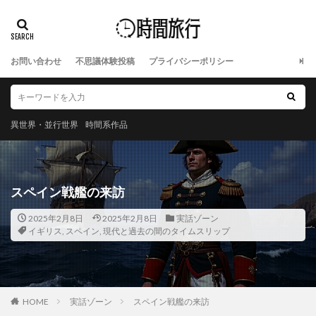
お問い合わせ
不思議体験投稿
プライバシーポリシー
異世界・並行世界
時間系作品
スペイン戦艦の来訪
2025年2月8日
2025年2月8日
実話ゾーン
イギリス
,
スペイン
,
現代と過去の間のタイムスリップ
HOME
実話ゾーン
スペイン戦艦の来訪