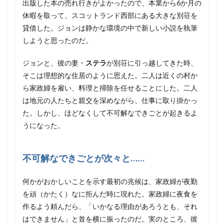
出版した本の売れ行きがよかったので、本業から6か月の
休暇を取って、スコットランド西部にある大きな別荘を
貸借した。ジョンは静かな環境の中で新しい小説を執筆
しようと思ったのだ。
ジョンと、彼の妻・
ステラ
が別荘に引っ越してきた時、
そこは理想的な住居のように思えた。二人は近くの村か
ら家政婦を雇い、料理と掃除を任せることにした。二人
は地元の人たちと親交を深めながら、仕事に取り掛かっ
た。しかし、ほどなくして不可解なできごとが起きるよ
うになった。
不可解なできごとが次々と……
何かがおかしいことを示す最初の兆候は、家政婦が夜勤
を頑（かたく）なに拒んだ時に現れた。家政婦に夜食を
作るよう頼んだら、「いかなる理由があろうとも、それ
はできません」と首を横に振ったのだ。実のところ、彼