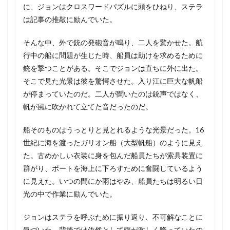
に、ジョンはクロスワードパズルに頭をひねり、ステラ
は記事の推敲に励んでいた。
そんな中、外で銃の発砲音が鳴り、二人を驚かせた。航
行中の船に問題が生じた時、船員は助けを求めるために
銃を撃つことがある。そこでジョンは直ちに外に出た。
そこで見た光景は彼を驚愕させた。入り江に巨大な帆船
が停まっていたのだ。二人が聞いたのは銃声ではなく、
帆が風に吹かれて立てた音だったのだ。
船そのものはうっとりと見とれるような光景だった。16
世紀に海を渡ったガリオン船（大型帆船）のように見え
た。古めかしい衣装に身を包んだ船員たちが索具装置に
群がり、ボートを海上に下ろすために奮闘しているよう
に見えた。いつの間にか雨はやみ、船員たちは明るい日
光の中で作業に励んでいた。
ジョンはステラを呼ぶために振り返り、不可解なことに
気づいた。背後では依然として雨が激しく降っていたの