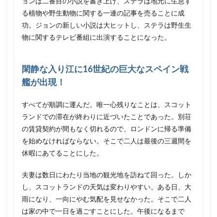
ョンは二番目の小説を書き上げ、ステラは地元に生息す
る植物や野生動物に関する一連の記事を売ることに成
功。ジョンの新しい小説は大ヒットし、ステラは野生生
物に関するテレビ番組に出演することになった。
閑静な入り江に16世紀の巨大なスペイン戦
艦が出現！
すべてが順調に運んだ。唯一心残りなことは、スコット
ランドでの滞在が終わりに近づいたことであった。別荘
の賃貸契約が間もなく切れるので、ロンドンに帰る準備
を始めなければならない。そこで二人は最後の三週間を
休暇にあてることにした。
夫妻は数日にわたり当地の観光地を訪ねて回った。しか
し、スコットランドの天気は変わりやすい。ある日、大
雨になり、一向にやむ気配を見せなかった。そこで二人
は家の中で一日を過ごすことにした。午後になるまで