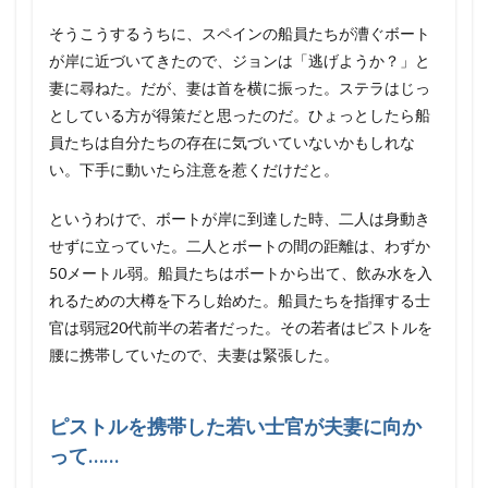
そうこうするうちに、スペインの船員たちが漕ぐボート
が岸に近づいてきたので、ジョンは「逃げようか？」と
妻に尋ねた。だが、妻は首を横に振った。ステラはじっ
としている方が得策だと思ったのだ。ひょっとしたら船
員たちは自分たちの存在に気づいていないかもしれな
い。下手に動いたら注意を惹くだけだと。
というわけで、ボートが岸に到達した時、二人は身動き
せずに立っていた。二人とボートの間の距離は、わずか
50メートル弱。船員たちはボートから出て、飲み水を入
れるための大樽を下ろし始めた。船員たちを指揮する士
官は弱冠20代前半の若者だった。その若者はピストルを
腰に携帯していたので、夫妻は緊張した。
ピストルを携帯した若い士官が夫妻に向か
って……