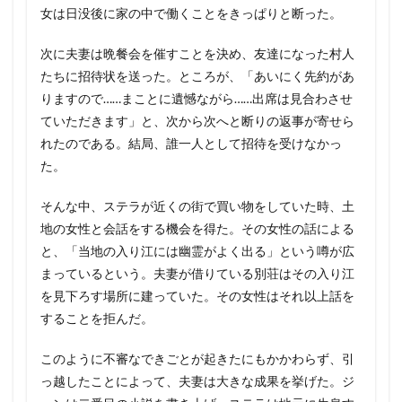
女は日没後に家の中で働くことをきっぱりと断った。
次に夫妻は晩餐会を催すことを決め、友達になった村人
たちに招待状を送った。ところが、「あいにく先約があ
りますので……まことに遺憾ながら……出席は見合わさせ
ていただきます」と、次から次へと断りの返事が寄せら
れたのである。結局、誰一人として招待を受けなかっ
た。
そんな中、ステラが近くの街で買い物をしていた時、土
地の女性と会話をする機会を得た。その女性の話による
と、「当地の入り江には幽霊がよく出る」という噂が広
まっているという。夫妻が借りている別荘はその入り江
を見下ろす場所に建っていた。その女性はそれ以上話を
することを拒んだ。
このように不審なできごとが起きたにもかかわらず、引
っ越したことによって、夫妻は大きな成果を挙げた。ジ