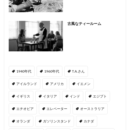
古風なティールーム
1940年代
1960年代
T.A.さん
アイルランド
アメリカ
イエメン
イギリス
イタリア
インド
エジプト
エチオピア
エレベーター
オーストラリア
オランダ
ガソリンスタンド
カナダ