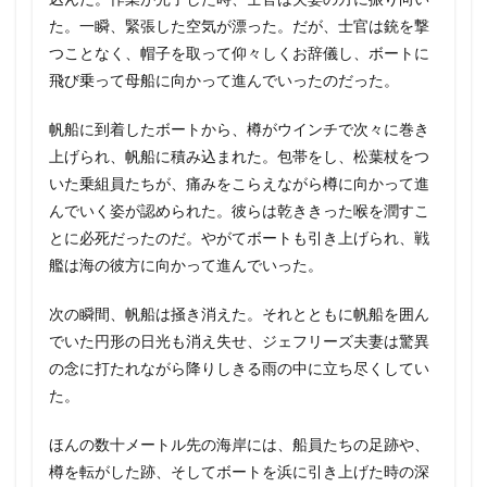
た。一瞬、緊張した空気が漂った。だが、士官は銃を撃
つことなく、帽子を取って仰々しくお辞儀し、ボートに
飛び乗って母船に向かって進んでいったのだった。
帆船に到着したボートから、樽がウインチで次々に巻き
上げられ、帆船に積み込まれた。包帯をし、松葉杖をつ
いた乗組員たちが、痛みをこらえながら樽に向かって進
んでいく姿が認められた。彼らは乾ききった喉を潤すこ
とに必死だったのだ。やがてボートも引き上げられ、戦
艦は海の彼方に向かって進んでいった。
次の瞬間、帆船は掻き消えた。それとともに帆船を囲ん
でいた円形の日光も消え失せ、ジェフリーズ夫妻は驚異
の念に打たれながら降りしきる雨の中に立ち尽くしてい
た。
ほんの数十メートル先の海岸には、船員たちの足跡や、
樽を転がした跡、そしてボートを浜に引き上げた時の深